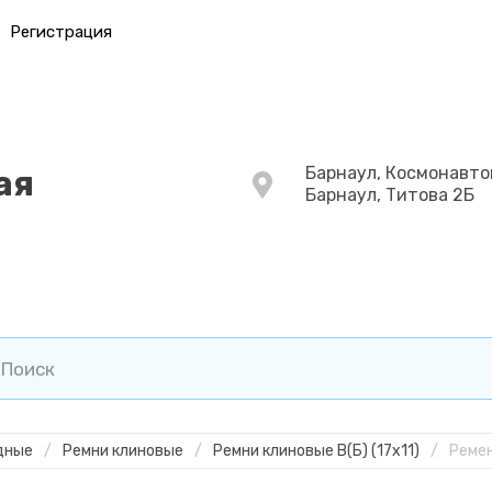
Регистрация
Барнаул, Космонавто
ая
Барнаул, Титова 2Б
дные
/
Ремни клиновые
/
Ремни клиновые В(Б) (17х11)
/
Ремен