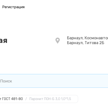
Регистрация
Барнаул, Космонавто
ая
Барнаул, Титова 2Б
т ГОСТ 481-80
/
Паронит ПОН-Б 3,0 1,0*1,5