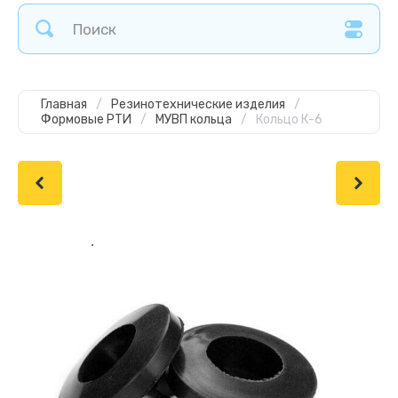
Главная
/
Резинотехнические изделия
/
Формовые РТИ
/
МУВП кольца
/
Кольцо К-6